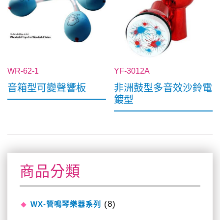
WR-62-1
YF-3012A
音箱型可變聲響板
非洲鼓型多音效沙鈴電
鍍型
商品分類
(8)
WX-管鳴琴樂器系列