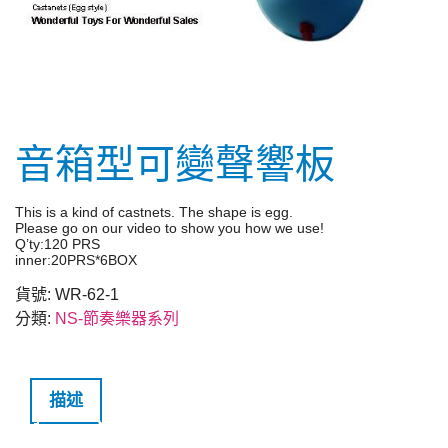
音箱型可變聲響板
This is a kind of castnets. The shape is egg.
Please go on our video to show you how we use!
Q’ty:120 PRS
inner:20PRS*6BOX
貨號:
WR-62-1
分類:
NS-節奏樂器系列
描述