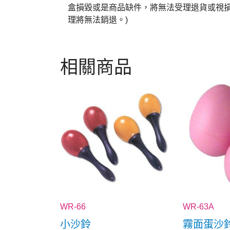
盒損毀或是商品缺件，將無法受理退貨或視損
理將無法銷退。)
相關商品
WR-66
WR-63A
小沙鈴
霧面蛋沙