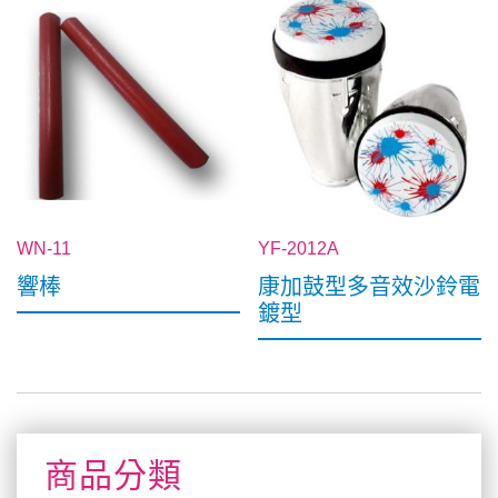
WN-11
YF-2012A
響棒
康加鼓型多音效沙鈴電
鍍型
商品分類