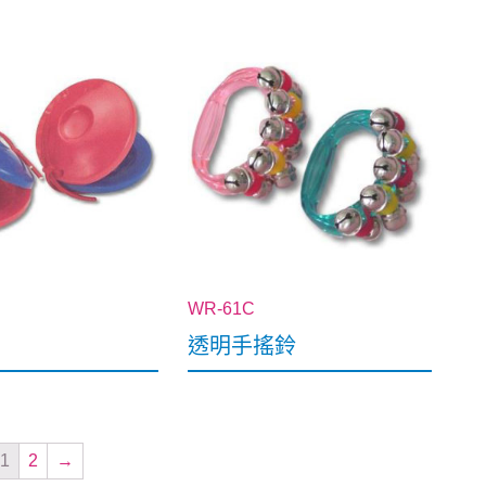
WR-61C
透明手搖鈴
1
2
→