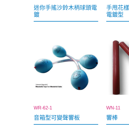
迷你手搖沙鈴木柄球頭電
手甩花
鍍
電鍍型
WR-62-1
WN-11
音箱型可變聲響板
響棒