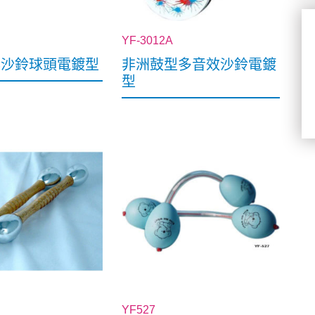
YF-3012A
搖沙鈴球頭電鍍型
非洲鼓型多音效沙鈴電鍍
型
YF527